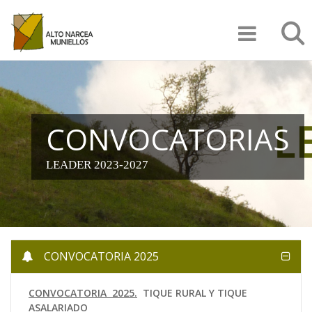
Pasar
Búsqu
al
contenido
principal
CONVOCATORIAS
LEADER 2023-2027
CONVOCATORIA 2025
CONVOCATORIA 2025.
TIQUE RURAL Y TIQUE
ASALARIADO