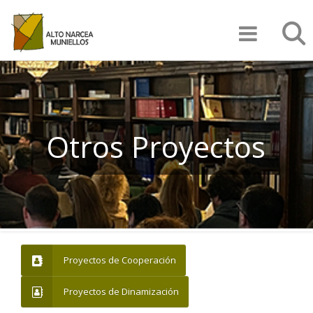
Pasar
Búsqu
al
contenido
principal
Otros Proyectos
Proyectos de Cooperación
Proyectos de Dinamización