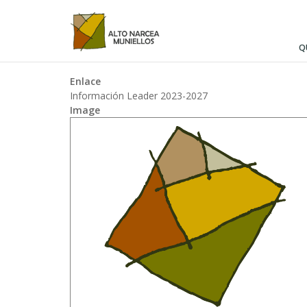
Pasar
al
contenido
Q
principal
Enlace
Información Leader 2023-2027
Image