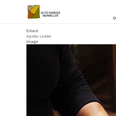
Pasar
al
contenido
Q
principal
Enlace
Ayudas Leader
Image