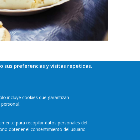
o sus preferencias y visitas repetidas.
olo incluye cookies que garantizan
 personal.
camente para recopilar datos personales del
orio obtener el consentimiento del usuario