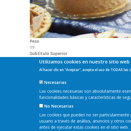
Peso
19
Subtítulo Superior
LEADER 2023-2027
Utilizamos cookies en nuestro sitio web 
Al hacer clic en "Aceptar", acepta el uso de TODAS las 
Necesarias
Las cookies necesarias son absolutamente esenci
funcionalidades básicas y características de se
No Necesarias
Las cookies que pueden no ser particularmente n
usuario a través de análisis, anuncios y otros 
antes de ejecutar estas cookies en el sitio web.